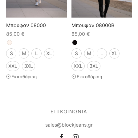
κάμισα
γιόν
μες
τελόνια
έτες
Μπουφαν 08000
Μπουφαν 08000B
85,00
€
85,00
€
τερ
υφάν
μες
τελόνια
S
M
L
XL
S
M
L
XL
έτες
μούδες
XXL
3XL
XXL
3XL
Εκκαθάριση
Εκκαθάριση
υφάν
κάμισα
χτά
κτά
άκια
ιό
ΕΠΙΚΟΙΝΩΝΙΑ
sales@blockjeans.gr
τούμια