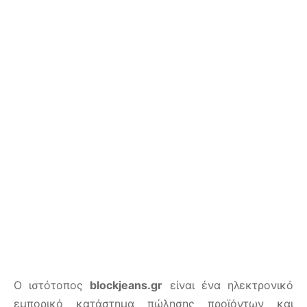
ιό
O ιστότοπος
blockjeans.gr
είναι ένα ηλεκτρονικό
εμπορικό κατάστημα πώλησης προϊόντων και