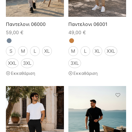
κάμισα
γιόν
μες
τελόνια
έτες
Παντελονι 06000
Παντελονι 06001
59,00
€
49,00
€
τερ
υφάν
μες
τελόνια
S
M
L
XL
M
L
XL
XXL
έτες
μούδες
XXL
3XL
3XL
Εκκαθάριση
Εκκαθάριση
υφάν
κάμισα
χτά
κτά
άκια
ιό
τούμια