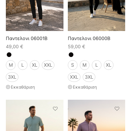
ιό
Παντελονι 06001B
Παντελονι 06000B
49,00
€
59,00
€
M
L
XL
XXL
S
M
L
XL
3XL
XXL
3XL
Εκκαθάριση
Εκκαθάριση