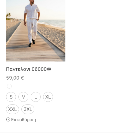
Παντελονι 06000W
59,00
€
S
M
L
XL
XXL
3XL
Εκκαθάριση