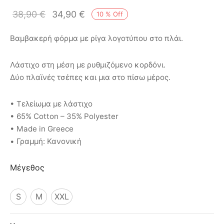
ιό
38,90
€
34,90
€
10
%
Off
Βαμβακερή φόρμα με ρίγα λογοτύπου στο πλάι.
Λάστιχο στη μέση με ρυθμιζόμενο κορδόνι.
Δύο πλαϊνές τσέπες και μια στο πίσω μέρος.
• Τελείωμα με λάστιχο
• 65% Cotton – 35% Polyester
• Made in Greece
• Γραμμή: Κανονική
Μέγεθος
S
M
XXL