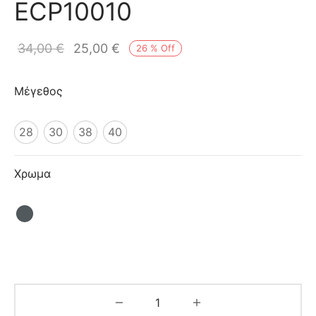
ECP10010
ιό
34,00
€
25,00
€
26
%
Off
Μέγεθος
28
30
38
40
Χρωμα