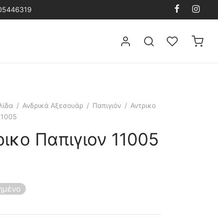
105446319
λίδα
/
Ανδρικά Αξεσουάρ
/
Παπιγιόν
/
Αντρικο
11005
ρικο Παπιγιον 11005
ημένο