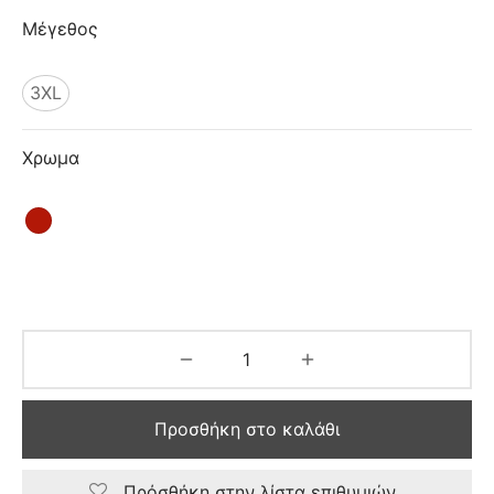
ιό
Μέγεθος
3XL
Χρωμα
Προσθήκη στο καλάθι
Πρόσθήκη στην λίστα επιθυμιών