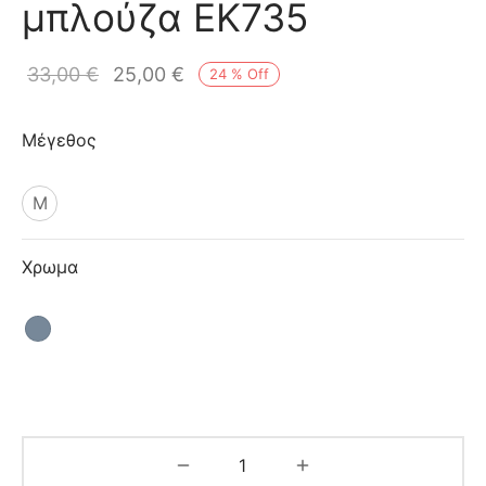
μπλούζα EK735
ιό
33,00
€
25,00
€
24
%
Off
Μέγεθος
M
Χρωμα