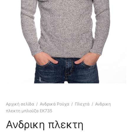
κάμισα
γιόν
μες
τελόνια
έτες
τερ
υφάν
μες
τελόνια
έτες
μούδες
υφάν
κάμισα
χτά
κτά
Αρχική σελίδα
/
Ανδρικά Ρούχα
/
Πλεχτά
/
Ανδρικη
άκια
ιό
πλεκτη μπλούζα EK735
τούμια
Ανδρικη πλεκτη