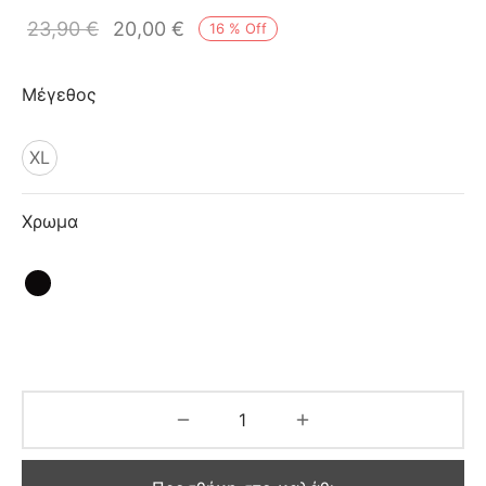
ιό
23,90
€
20,00
€
16
%
Off
Μέγεθος
XL
Χρωμα