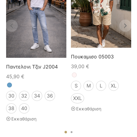
Πουκαμισο 05003
39,00
€
Παντελονι Τζιν J2004
45,90
€
S
M
L
XL
30
32
34
36
XXL
38
40
Εκκαθάριση
Εκκαθάριση