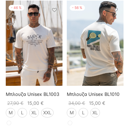
-
46
%
-
56
%
Μπλουζα Unisex BL1003
Μπλουζα Unisex BL1010
27,90
€
15,00
€
34,00
€
15,00
€
M
L
XL
XXL
M
L
XL