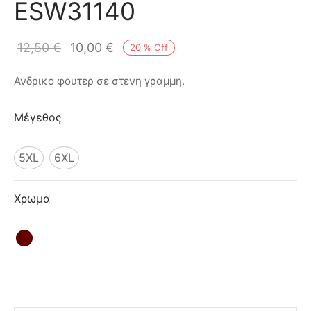
ESW31140
ιό
12,50
€
10,00
€
20
%
Off
Ανδρικο φουτερ σε στενη γραμμη.
Μέγεθος
5XL
6XL
Χρωμα