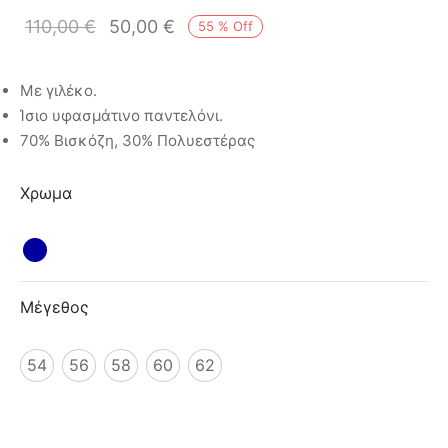
ιό
110,00
€
50,00
€
55
%
Off
Με γιλέκο.
Ίσιο υφασμάτινο παντελόνι.
70% Βισκόζη, 30% Πολυεστέρας
Χρωμα
Μέγεθος
54
56
58
60
62