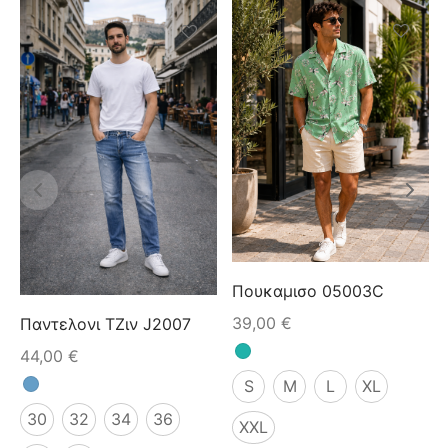
Πουκαμισο 05003C
39,00
€
Παντελονι ΤΖιν J2007
44,00
€
S
M
L
XL
30
32
34
36
XXL