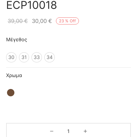
ECP10018
ιό
39,00
€
30,00
€
23
%
Off
Μέγεθος
30
31
33
34
Χρωμα