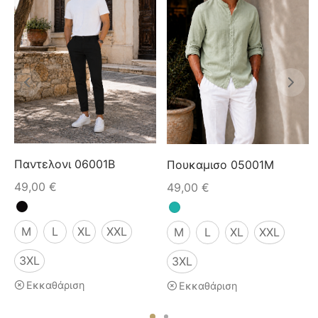
Παντελονι 06001B
Πουκαμισο 05001M
49,00
€
49,00
€
M
L
XL
XXL
M
L
XL
XXL
3XL
3XL
Εκκαθάριση
Εκκαθάριση