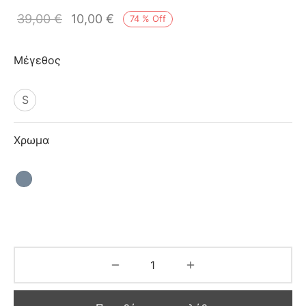
ιό
39,00
€
10,00
€
74
%
Off
Μέγεθος
S
Χρωμα