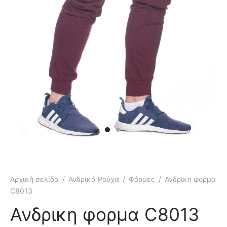
κάμισα
γιόν
μες
τελόνια
έτες
τερ
υφάν
μες
τελόνια
έτες
μούδες
υφάν
κάμισα
χτά
κτά
Αρχική σελίδα
/
Ανδρικά Ρούχα
/
Φόρμες
/
Ανδρικη φορμα
άκια
ιό
C8013
τούμια
Ανδρικη φορμα C8013