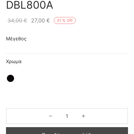
DBL800A
ιό
34,00
€
27,00
€
21
%
Off
Μέγεθος
Χρωμα