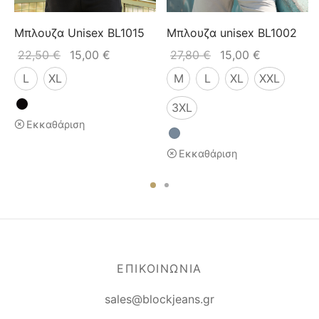
B
Μπλουζα Unisex BL1015
Μπλουζα unisex BL1002
22,50
€
15,00
€
27,80
€
15,00
€
L
XL
M
L
XL
XXL
3XL
Εκκαθάριση
Εκκαθάριση
ΕΠΙΚΟΙΝΩΝΙΑ
sales@blockjeans.gr