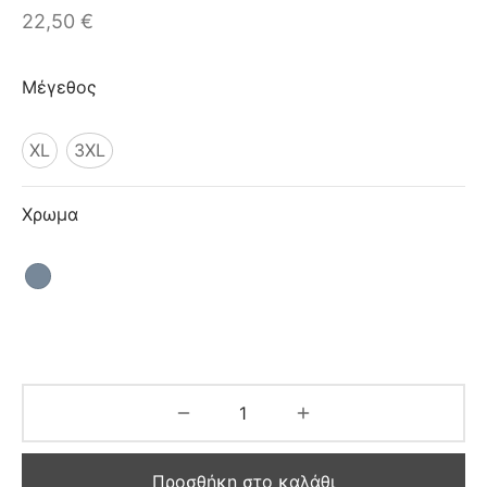
ιό
22,50
€
Μέγεθος
XL
3XL
Χρωμα
Προσθήκη στο καλάθι