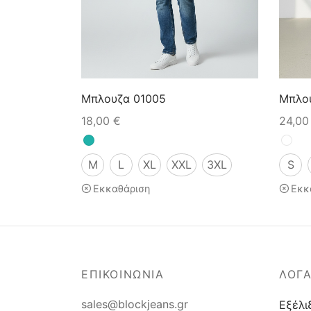
Μπλουζα 01005
Μπλο
18,00
€
24,0
M
L
XL
XXL
3XL
S
Εκκαθάριση
Εκκ
ΕΠΙΚΟΙΝΩΝΙΑ
ΛΟΓ
sales@blockjeans.gr
Εξέλι