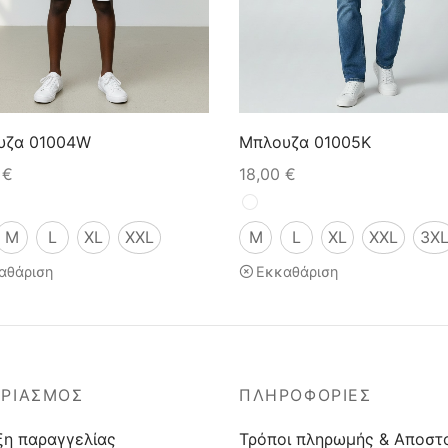
υζα 01004W
Μπλουζα 01005K
0
€
18,00
€
M
L
XL
XXL
M
L
XL
XXL
3X
αθάριση
Εκκαθάριση
ΑΡΙΑΣΜΟΣ
ΠΛΗΡΟΦΟΡΙΕΣ
ξη παραγγελίας
Τρόποι πληρωμής & Αποστ