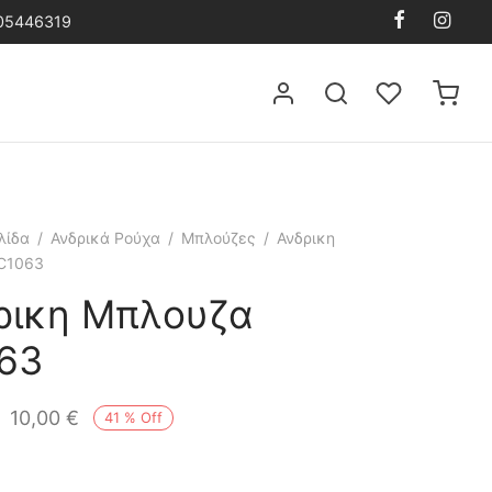
105446319
λίδα
/
Ανδρικά Ρούχα
/
Μπλούζες
/
Ανδρικη
C1063
ρικη Μπλουζα
63
10,00
€
41
%
Off