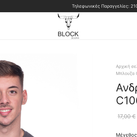
Τηλεφωνικές Παραγγελίες: 2
Αρχική σε
Μπλουζα 
Ανδ
C10
17,00
€
Μέγεθος