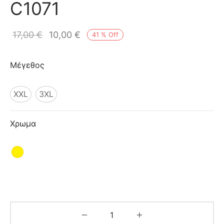
C1071
ιό
17,00
€
10,00
€
41
%
Off
Μέγεθος
XXL
3XL
Χρωμα