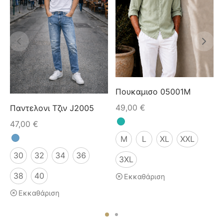
Πουκαμισο 05001M
49,00
€
Παντελονι Τζιν J2005
47,00
€
M
L
XL
XXL
30
32
34
36
3XL
38
40
Εκκαθάριση
Εκκαθάριση