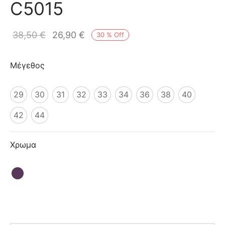
C5015
ιό
38,50
€
26,90
€
30
%
Off
Μέγεθος
29
30
31
32
33
34
36
38
40
42
44
Χρωμα