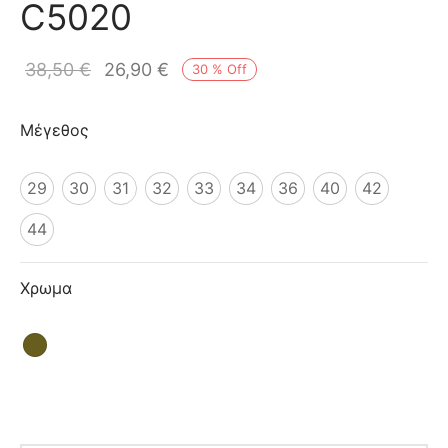
C5020
ιό
38,50
€
26,90
€
30
%
Off
Μέγεθος
29
30
31
32
33
34
36
40
42
44
Χρωμα