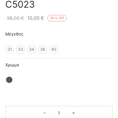
C5023
ιό
38,00
€
10,00
€
74
%
Off
Μέγεθος
31
33
34
36
40
Χρωμα