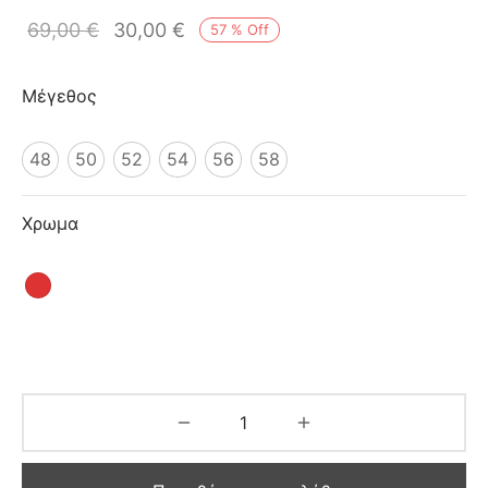
ιό
69,00
€
30,00
€
57
%
Off
Μέγεθος
48
50
52
54
56
58
Χρωμα