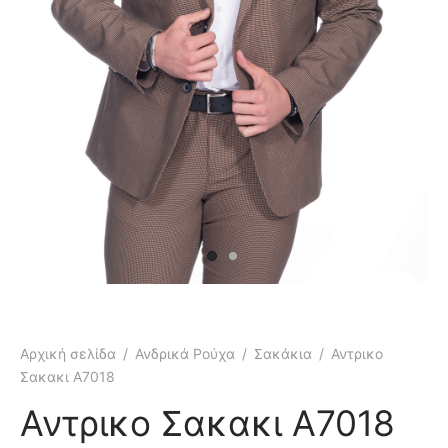
κάμισα
γιόν
μες
τελόνια
έτες
τερ
υφάν
μες
τελόνια
έτες
μούδες
υφάν
κάμισα
χτά
κτά
Αρχική σελίδα
/
Ανδρικά Ρούχα
/
Σακάκια
/
Αντρικο
άκια
ιό
Σακακι A7018
τούμια
Αντρικο Σακακι A7018