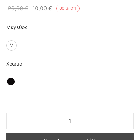
ιό
29,00
€
10,00
€
66
%
Off
Μέγεθος
M
Χρωμα