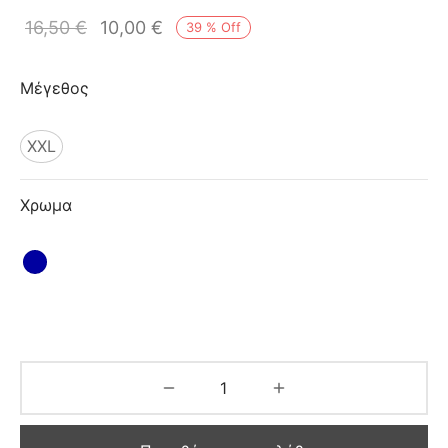
ιό
16,50
€
10,00
€
39
%
Off
Μέγεθος
XXL
Χρωμα