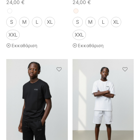
24,00
€
24,00
€
S
M
L
XL
S
M
L
XL
XXL
XXL
Εκκαθάριση
Εκκαθάριση