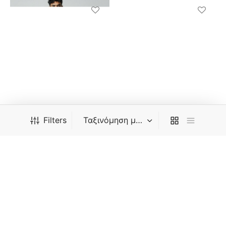
Filters
Μπλουζα 01005K
Μπλουζα 01005L
18,00
€
18,00
€
ΚΑΤΗΓΟΡΊΕΣ
M
L
XL
XXL
M
L
XL
XXL
Block Jeans
3XL
3XL