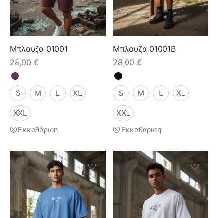
κάμισα
γιόν
μες
τελόνια
έτες
Μπλουζα 01001
Μπλουζα 01001B
τερ
υφάν
28,00
€
28,00
€
μες
τελόνια
S
M
L
XL
S
M
L
XL
έτες
μούδες
XXL
XXL
υφάν
κάμισα
Εκκαθάριση
Εκκαθάριση
χτά
κτά
άκια
ιό
τούμια