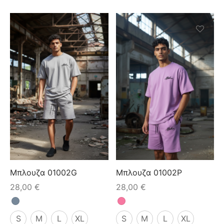
Μπλουζα 01002G
Μπλουζα 01002P
28,00
€
28,00
€
S
M
L
XL
S
M
L
XL