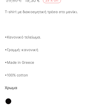
25,80
€
19,30
€
25
%
Off
ιό
T-shirt με διακοσμητική τρέσα στο μανίκι.
•Κανονικό τελείωμα.
•Γραμμή: κανονική
•Made in Greece
•100% cotton
Χρωμα