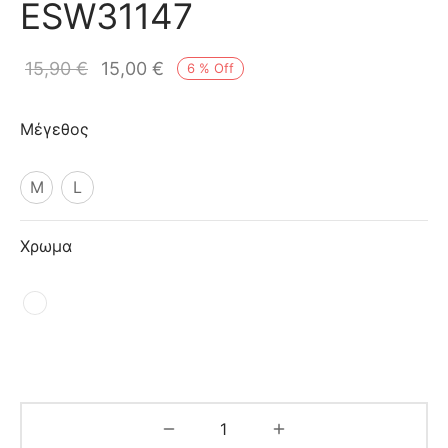
ESW31147
ιό
15,90
€
15,00
€
6
%
Off
Μέγεθος
M
L
Χρωμα