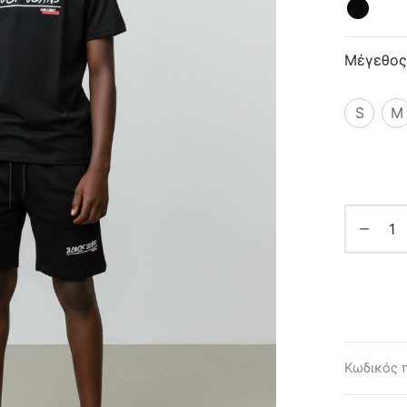
Μέγεθος
S
M
Κωδικός 