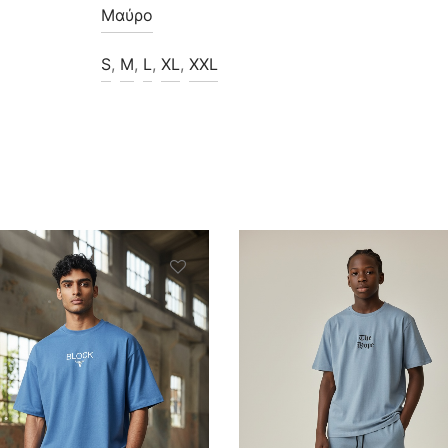
Μαύρο
S
,
M
,
L
,
XL
,
XXL