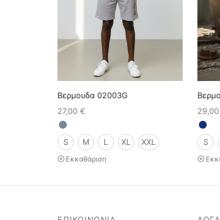
Βερμουδα 02003G
Βερμ
27,00
€
29,0
S
M
L
XL
XXL
S
Εκκαθάριση
Εκκ
ΕΠΙΚΟΙΝΩΝΙΑ
ΛΟΓ