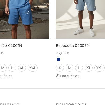
ουδα 02001N
Βερμουδα 02003N
0
€
27,00
€
M
L
XL
XXL
S
M
L
XL
XXL
αθάριση
Εκκαθάριση
ΑΡΙΑΣΜΟΣ
ΠΛΗΡΟΦΟΡΙΕΣ