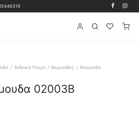
105446319
λίδα
/
Ανδρικά Ρούχα
/
Βερμούδες
/
Βερμουδα
μουδα 02003B