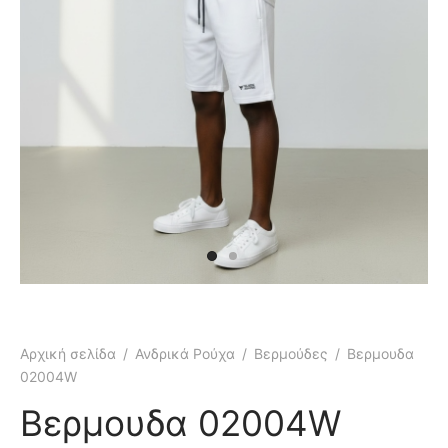
κάμισα
γιόν
μες
τελόνια
έτες
τερ
υφάν
μες
τελόνια
έτες
μούδες
υφάν
κάμισα
χτά
κτά
Αρχική σελίδα
/
Ανδρικά Ρούχα
/
Βερμούδες
/
Βερμουδα
άκια
ιό
02004W
τούμια
Βερμουδα 02004W