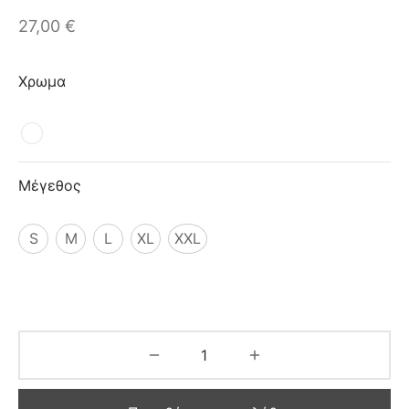
ιό
27,00
€
Χρωμα
Μέγεθος
S
M
L
XL
XXL