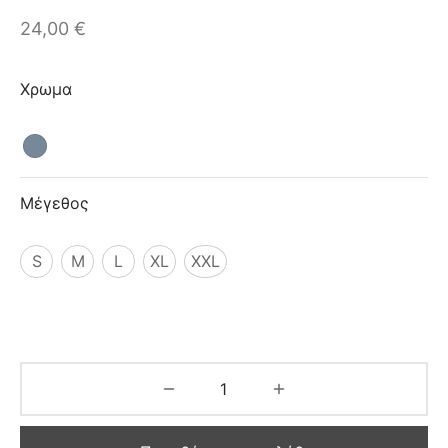
ιό
24,00
€
Χρωμα
Μέγεθος
S
M
L
XL
XXL