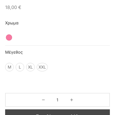
ιό
18,00
€
Χρωμα
Μέγεθος
M
L
XL
XXL