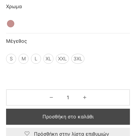
ιό
Χρωμα
Μέγεθος
S
M
L
XL
XXL
3XL
Προσθήκη στο καλάθι
Πρόσθήκη στην λίστα επιθυμιών