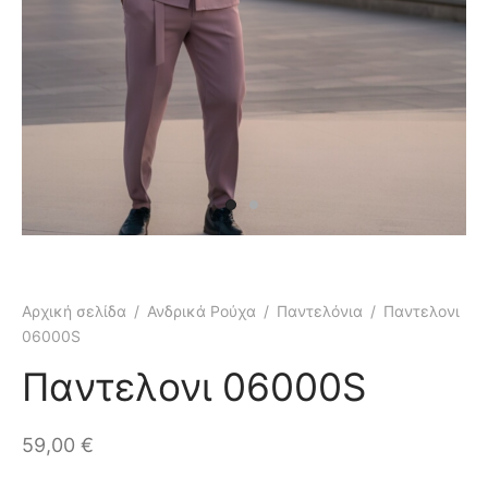
κάμισα
γιόν
μες
τελόνια
έτες
τερ
υφάν
μες
τελόνια
έτες
μούδες
υφάν
κάμισα
Αρχική σελίδα
/
Ανδρικά Ρούχα
/
Παντελόνια
/
Παντελονι
06000S
χτά
κτά
Παντελονι 06000S
άκια
ιό
59,00
€
τούμια