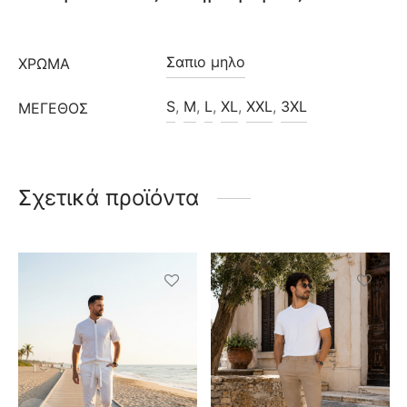
Σαπιο μηλο
ΧΡΩΜΑ
S
,
M
,
L
,
XL
,
XXL
,
3XL
ΜΈΓΕΘΟΣ
Σχετικά προϊόντα