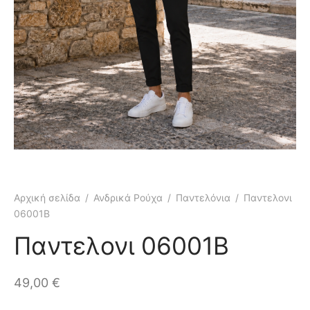
κάμισα
γιόν
μες
τελόνια
έτες
τερ
υφάν
μες
τελόνια
έτες
μούδες
υφάν
κάμισα
Αρχική σελίδα
/
Ανδρικά Ρούχα
/
Παντελόνια
/
Παντελονι
06001B
χτά
κτά
Παντελονι 06001B
άκια
ιό
49,00
€
τούμια