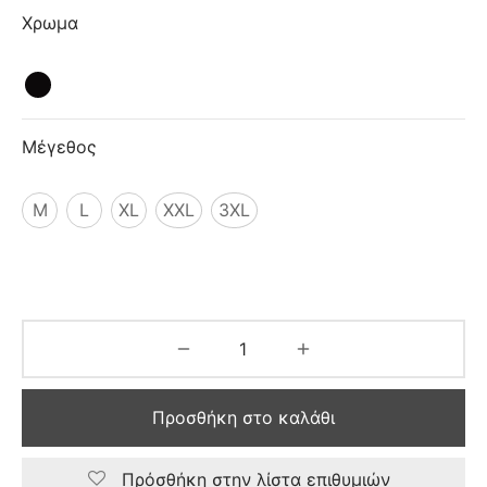
ιό
Χρωμα
Μέγεθος
M
L
XL
XXL
3XL
Προσθήκη στο καλάθι
Πρόσθήκη στην λίστα επιθυμιών