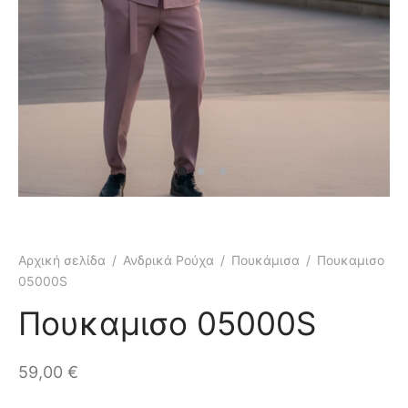
κάμισα
γιόν
μες
τελόνια
έτες
τερ
υφάν
μες
τελόνια
έτες
μούδες
υφάν
κάμισα
Αρχική σελίδα
/
Ανδρικά Ρούχα
/
Πουκάμισα
/
Πουκαμισο
05000S
χτά
κτά
Πουκαμισο 05000S
άκια
ιό
59,00
€
τούμια