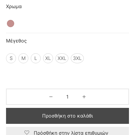
ιό
Χρωμα
Μέγεθος
S
M
L
XL
XXL
3XL
Προσθήκη στο καλάθι
Πρόσθήκη στην λίστα επιθυμιών