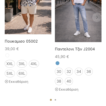
Πουκαμισο 05002
39,00
€
Παντελονι Τζιν J2004
45,90
€
XXL
3XL
4XL
30
32
34
36
5XL
6XL
38
40
Εκκαθάριση
Εκκαθάριση