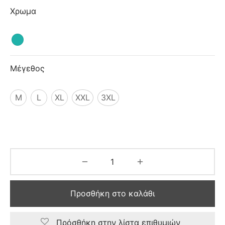
ιό
Χρωμα
Μέγεθος
M
L
XL
XXL
3XL
Προσθήκη στο καλάθι
Πρόσθήκη στην λίστα επιθυμιών