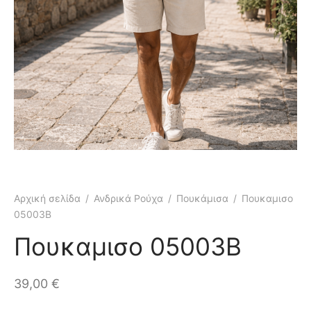
κάμισα
γιόν
μες
τελόνια
έτες
τερ
υφάν
μες
τελόνια
έτες
μούδες
υφάν
κάμισα
Αρχική σελίδα
/
Ανδρικά Ρούχα
/
Πουκάμισα
/
Πουκαμισο
05003B
χτά
κτά
Πουκαμισο 05003B
άκια
ιό
39,00
€
τούμια