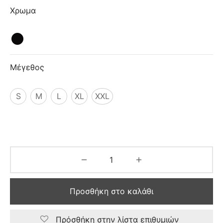
ιό
Χρωμα
Μέγεθος
S
M
L
XL
XXL
Προσθήκη στο καλάθι
Πρόσθήκη στην λίστα επιθυμιών