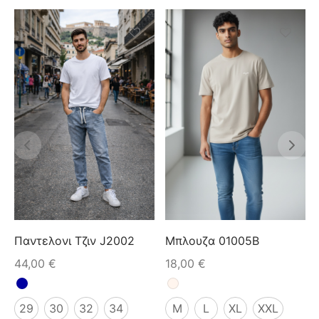
Παντελονι Τζιν J2002
Μπλουζα 01005B
44,00
€
18,00
€
29
30
32
34
M
L
XL
XXL