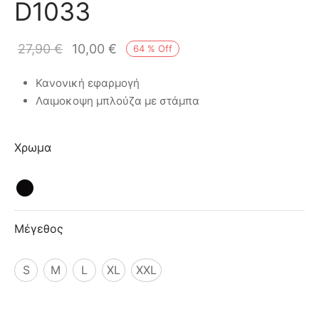
D1033
ιό
27,90
€
10,00
€
64
%
Off
Κανονική εφαρμογή
Λαιμοκοψη μπλούζα με στάμπα
Χρωμα
Μέγεθος
S
M
L
XL
XXL