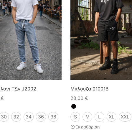
λονι Τζιν J2002
Μπλουζα 01001B
0
€
28,00
€
30
32
34
36
38
S
M
L
XL
XXL
Εκκαθάριση