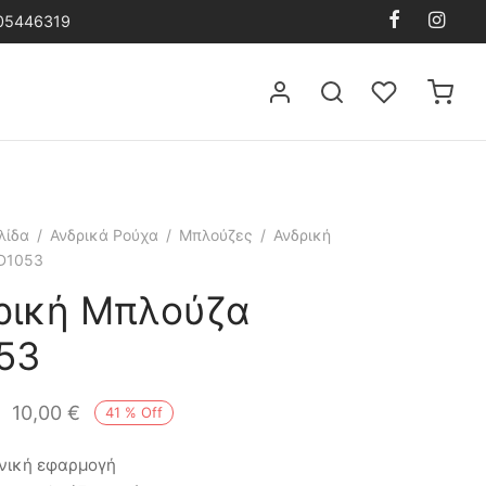
105446319
λίδα
/
Ανδρικά Ρούχα
/
Μπλούζες
/
Ανδρική
D1053
ρική Μπλούζα
53
10,00
€
41
%
Off
νική εφαρμογή