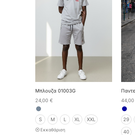
Μπλουζα 01003G
Παντε
24,00
€
44,0
S
M
L
XL
XXL
29
Εκκαθάριση
40