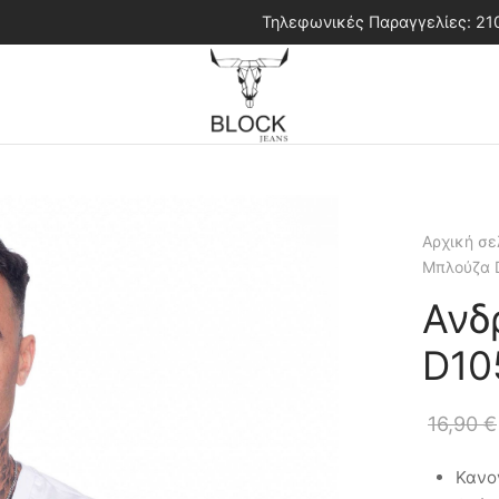
Τηλεφωνικές Παραγγελίες: 2
Αρχική σε
Μπλούζα 
Ανδ
D10
16,90
€
Κανο