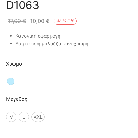
D1063
ιό
17,90
€
10,00
€
44
%
Off
Κανονική εφαρμογή
Λαιμοκοψη μπλούζα μoνοχρωμη
Χρωμα
Μέγεθος
M
L
XXL