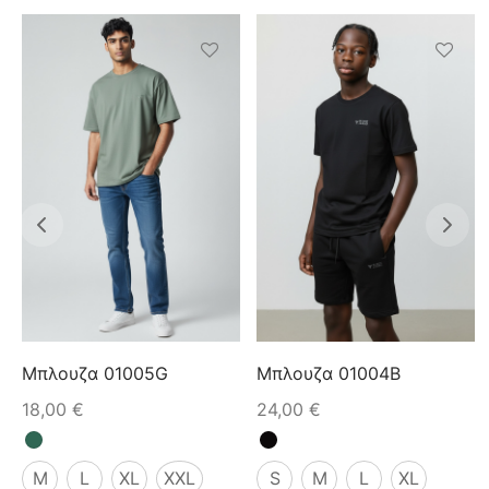
Μπλουζα 01005G
Μπλουζα 01004B
18,00
€
24,00
€
M
L
XL
XXL
S
M
L
XL