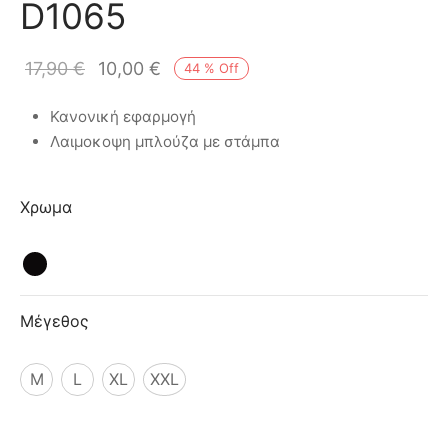
D1065
ιό
17,90
€
10,00
€
44
%
Off
Κανονική εφαρμογή
Λαιμοκοψη μπλούζα με στάμπα
Χρωμα
Μέγεθος
M
L
XL
XXL