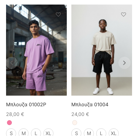
Μπλουζα 01002P
Μπλουζα 01004
28,00
€
24,00
€
S
M
L
XL
S
M
L
XL