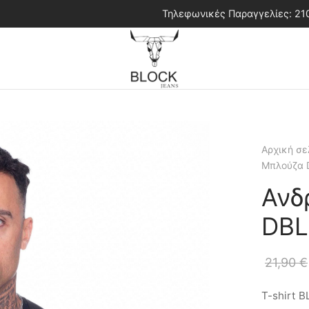
Τηλεφωνικές Παραγγελίες: 2
Αρχική σε
Μπλούζα 
Ανδ
DBL
21,90
€
T-shirt 