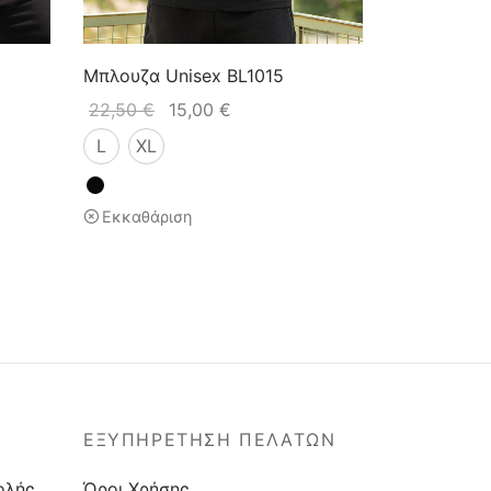
Μπλουζα Unisex BL1015
22,50
€
15,00
€
L
XL
Εκκαθάριση
ΕΞΥΠΗΡΕΤΗΣΗ ΠΕΛΑΤΩΝ
ολής
Όροι Χρήσης