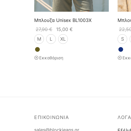
Μπλουζα Unisex BL1003X
Μπλου
27,90
€
15,00
€
22,5
M
L
XL
S
Εκκαθάριση
Εκκ
ΕΠΙΚΟΙΝΩΝΙΑ
ΛΟΓ
sales@blockjeans.gr
Εξέλι