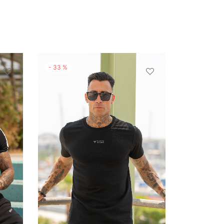
-
33
%