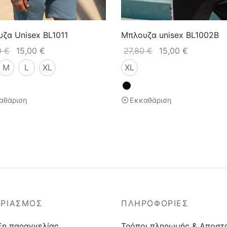
ζα Unisex BL1011
Μπλουζα unisex BL1002B
0
€
15,00
€
27,80
€
15,00
€
M
L
XL
XL
αθάριση
Εκκαθάριση
ΑΡΙΑΣΜΟΣ
ΠΛΗΡΟΦΟΡΙΕΣ
ξη παραγγελίας
Τρόποι πληρωμής & Αποστ