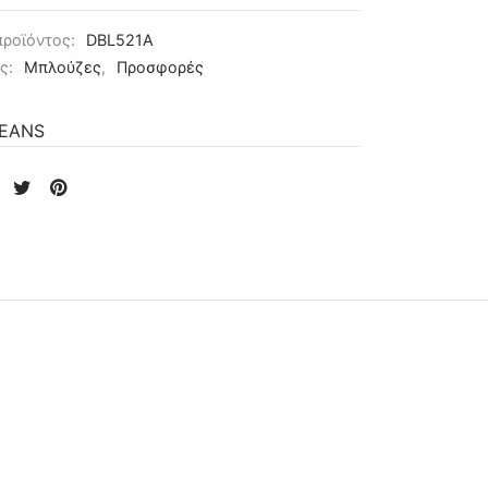
προϊόντος:
DBL521A
ες:
Μπλούζες
,
Προσφορές
JEANS