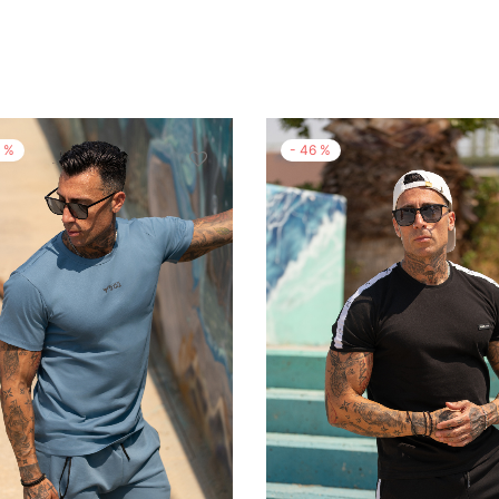
3
%
-
46
%