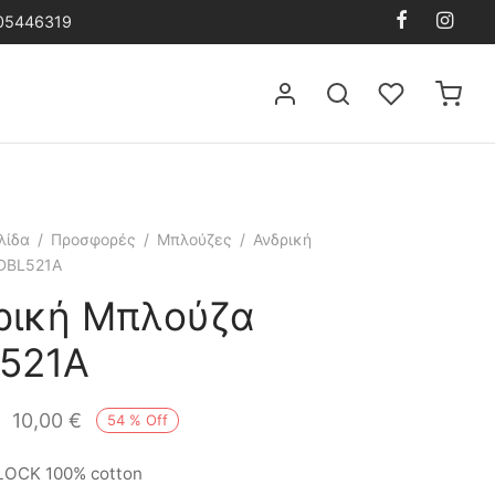
105446319
λίδα
/
Προσφορές
/
Μπλούζες
/
Ανδρική
DBL521A
ρική Μπλούζα
521A
10,00
€
54
%
Off
BLOCK 100% cotton