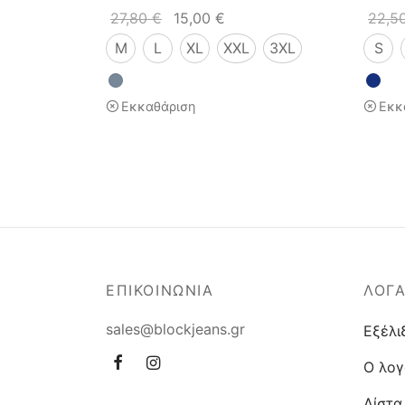
27,80
€
15,00
€
22,5
M
L
XL
XXL
3XL
S
Εκκαθάριση
Εκκ
ΕΠΙΚΟΙΝΩΝΙΑ
ΛΟΓ
sales@blockjeans.gr
Εξέλι
Ο λογ
Λίστα