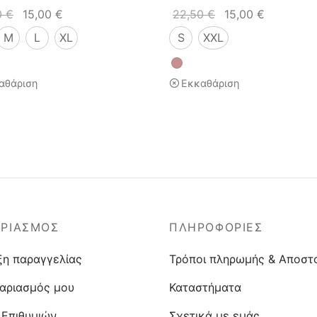
0
€
15,00
€
22,50
€
15,00
€
M
L
XL
S
XXL
αθάριση
Εκκαθάριση
ΑΡΙΑΣΜΟΣ
ΠΛΗΡΟΦΟΡΙΕΣ
ξη παραγγελίας
Τρόποι πληρωμής & Αποστ
αριασμός μου
Καταστήματα
 Επιθυμιών
Σχετικά με εμάς