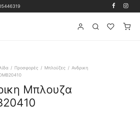
105446319
λίδα
/
Προσφορές
/
Μπλούζες
/
Ανδρικη
DMB20410
ρικη Μπλουζα
20410