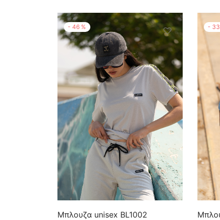
-
46
%
-
3
Μπλουζα unisex BL1002
Μπλου