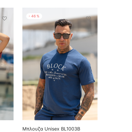
-
46
%
Μπλουζα Unisex BL1003B