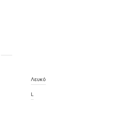
Λευκό
L