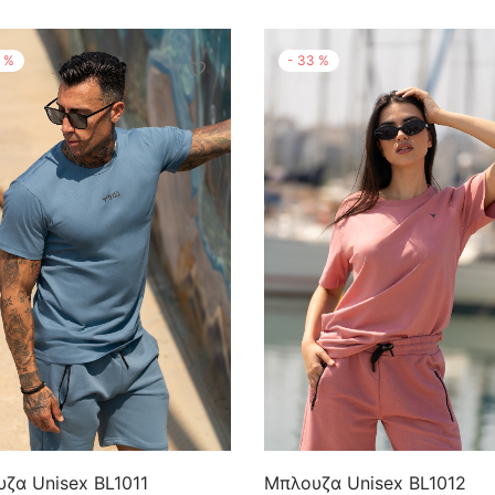
3
%
-
33
%
ζα Unisex BL1011
Μπλουζα Unisex BL1012