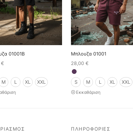
υζα 01001B
Μπλουζα 01001
0
€
28,00
€
M
L
XL
XXL
S
M
L
XL
XXL
αθάριση
Εκκαθάριση
ΑΡΙΑΣΜΟΣ
ΠΛΗΡΟΦΟΡΙΕΣ