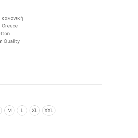
.
: κανονική
n Greece
otton
m Quality
M
L
XL
XXL