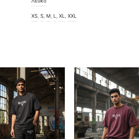
Λευκό
XS
,
S
,
M
,
L
,
XL
,
XXL