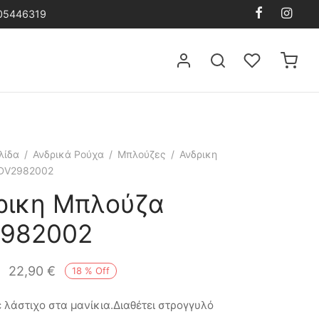
105446319
λίδα
/
Ανδρικά Ρούχα
/
Μπλούζες
/
Ανδρικη
DV2982002
ρικη Μπλούζα
982002
22,90
€
18
%
Off
ε λάστιχο στα μανίκια.Διαθέτει στρογγυλό