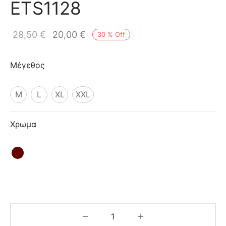
ETS1128
ιό
28,50
€
20,00
€
30
%
Off
Μέγεθος
M
L
XL
XXL
Χρωμα