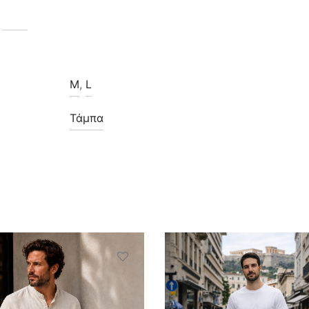
M
,
L
Τάμπα