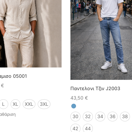
μισο 05001
0
€
Παντελονι Τζιν J2003
43,50
€
L
XL
XXL
3XL
αθάριση
30
32
34
36
38
42
44