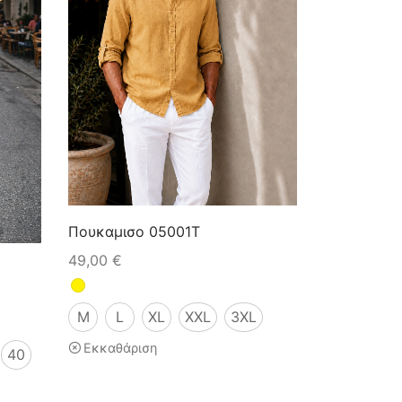
Πουκαμισο 05001T
49,00
€
M
L
XL
XXL
3XL
Εκκαθάριση
40