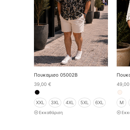
Πουκαμισο 05002B
Πουκα
39,00
€
49,0
XXL
3XL
4XL
5XL
6XL
M
Εκκαθάριση
Εκκ