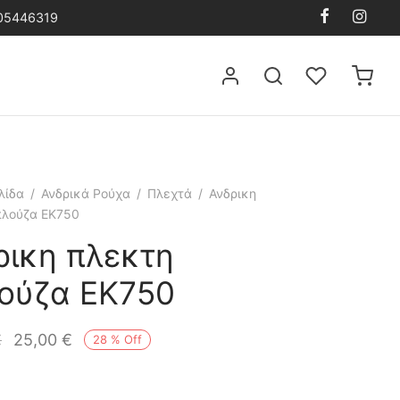
105446319
λίδα
/
Ανδρικά Ρούχα
/
Πλεχτά
/
Ανδρικη
πλούζα EK750
ρικη πλεκτη
ούζα EK750
€
25,00
€
28
%
Off