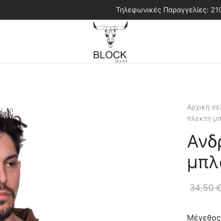
Τηλεφωνικές Παραγγελίες: 2
Αρχική σε
πλεκτη μ
Ανδ
μπλ
34,50
Μέγεθος