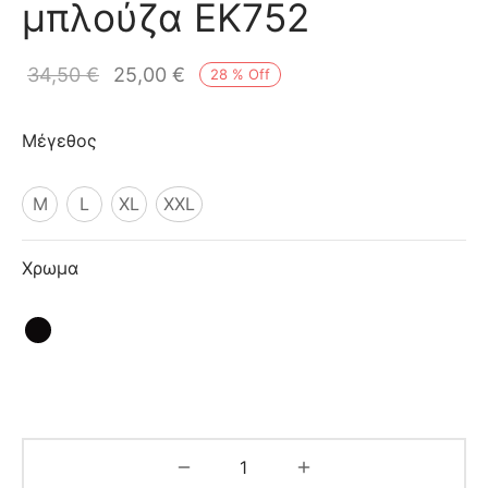
μπλούζα EK752
ιό
34,50
€
25,00
€
28
%
Off
Μέγεθος
M
L
XL
XXL
Χρωμα