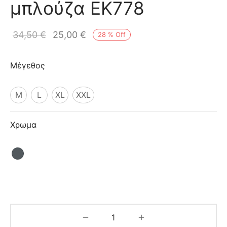
μπλούζα EK778
ιό
34,50
€
25,00
€
28
%
Off
Μέγεθος
M
L
XL
XXL
Χρωμα