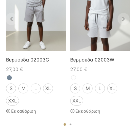
Βερμουδα 02003G
Βερμουδα 02003W
27,00
€
27,00
€
S
M
L
XL
S
M
L
XL
XXL
XXL
Εκκαθάριση
Εκκαθάριση