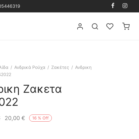
105446319
λίδα
/
Ανδρικά Ρούχα
/
Ζακέτες
/
Ανδρικη
S2022
ρικη Ζακετα
022
€
20,00
€
16
%
Off