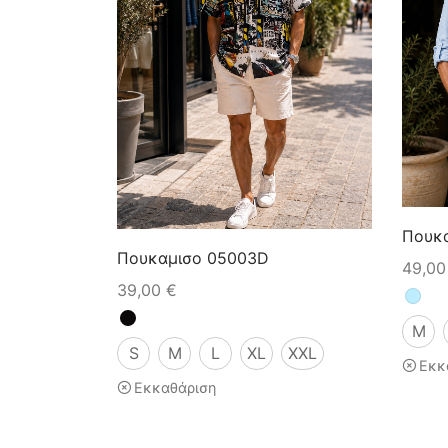
Πουκ
Πουκαμισο 05003D
49,0
39,00
€
M
S
M
L
XL
XXL
Εκκ
Εκκαθάριση