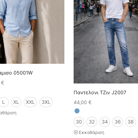
αμισο 05001W
0
€
Παντελονι ΤΖιν J2007
L
XL
XXL
3XL
44,00
€
αθάριση
30
32
34
36
38
Εκκαθάριση