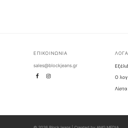
ΕΠΙΚΟΙΝΩΝΙΑ
ΛΟΓ
sales@blockjeans.gr
Εξέλι
Ο λογ
Λίστα
© 2026 BlockJeans | Created by
AMG MEDIA