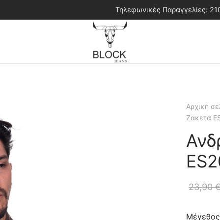
Τηλεφωνικές Παραγγελίες: 2
Αρχική σε
Ζακετα E
Ανδ
ES2
23,90
Μέγεθος