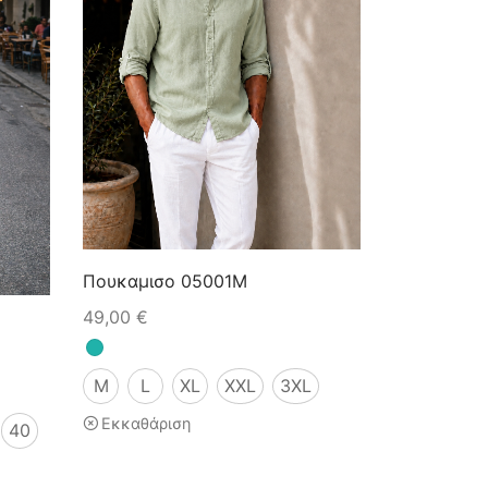
Πουκαμισο 05001M
49,00
€
M
L
XL
XXL
3XL
Εκκαθάριση
40