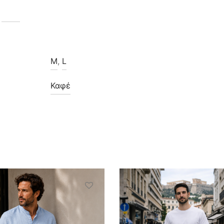
M
,
L
Καφέ